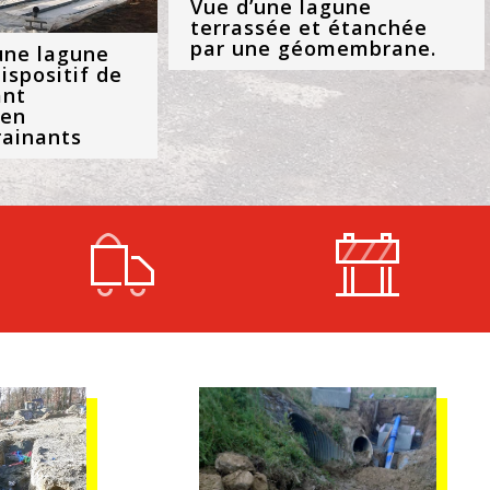
Vue d’une lagune
terrassée et étanchée
par une géomembrane.
une lagune
ispositif de
ant
 en
rainants